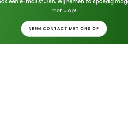
ook een e-mail sturen. Wij nemen zo spoedig moge
met u op!
NEEM CONTACT MET ONS OP