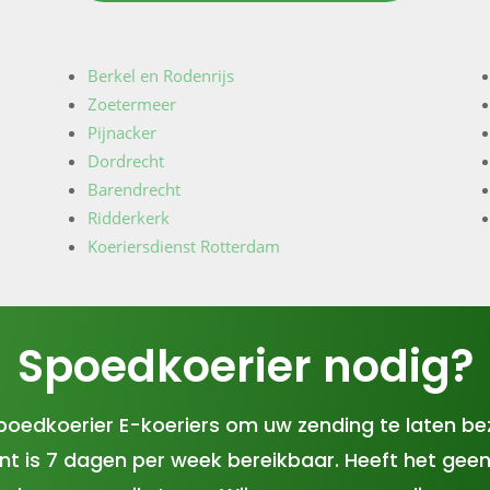
Berkel en Rodenrijs
Zoetermeer
Pijnacker
Dordrecht
Barendrecht
Ridderkerk
Koeriersdienst Rotterdam
Spoedkoerier nodig?
Spoedkoerier E-koeriers om uw zending te laten b
snt is 7 dagen per week bereikbaar. Heeft het gee