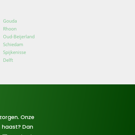
Gouda
Rhoon
Oud-Beijerland
Schiedam
Spijkenisse
Delft
ezorgen. Onze
n haast? Dan