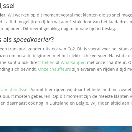
Jssel
ier
. Wij werken op dit moment vooral met klanten die zo snel mog
dit altijd mogelijk en rijden wij aan 1 stuk door van het laadadres 
en bijladen. Dit neemt gelukkig nog minimale tijd in beslag.
s als
spoedkoerier
?
en transport zonder uitstoot van Co2. Dit is vooral voor het stadsv
zen om nu al te beginnen met het elektrische vervoer. Naast de du
atie kunt u ook direct
bellen
of
Whatsappen
met onze chauffeur. Op
nding zich bevindt.
Onze chauffeurs
zijn ervaren en rijden altijd m
 aan den IJssel
. Vanuit hier rijden wij door het hele land om zove
 de buurt moeten gebeuren. Op dit moment zijn de meeste klanten v
en daarnaast ook nog in Duitsland en België. Wij rijden altijd aan 