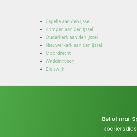
Capelle aan den IJssel
Krimpen aan den IJssel
Ouderkerk aan den IJssel
Nieuwerkerk aan den IJssel
Moordrecht
Waddinxveen
Bleiswijk
Bel of mail 
koeriersdie